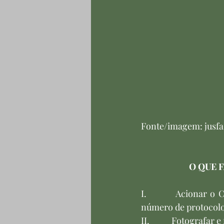
Fonte/imagem: jusf
O QUE 
I.         Acionar o
número de protocolo
II.           Fotograf