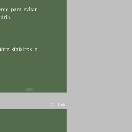
te para evitar 
ária. 
bre sinistros e 
Ver tudo