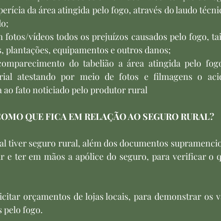
r perícia da área atingida pelo fogo, através do laudo técni
do;
 em fotos/vídeos todos os prejuízos causados pelo fogo, ta
, plantações, equipamentos e outros danos;
 comparecimento do tabelião a área atingida pelo fogo
rial atestando por meio de fotos e filmagens o acid
 ao fato noticiado pelo produtor rural
COMO QUE FICA EM RELAÇÃO AO SEGURO RURAL?
ral tiver seguro rural, além dos documentos supramenci
ar e ter em mãos a apólice do seguro, para verificar o q
icitar orçamentos de lojas locais, para demonstrar os v
 pelo fogo. 