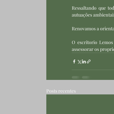
Ressaltando que to
autuações ambientais
Renovamos a orienta
O escritorio Lemos 
assessorar os proprie
Posts recentes