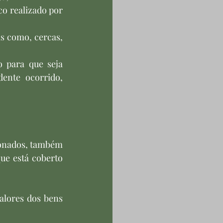
co realizado por 
is como, cercas, 
 para que seja 
ente ocorrido, 
onados, também 
ue está coberto 
alores dos bens 