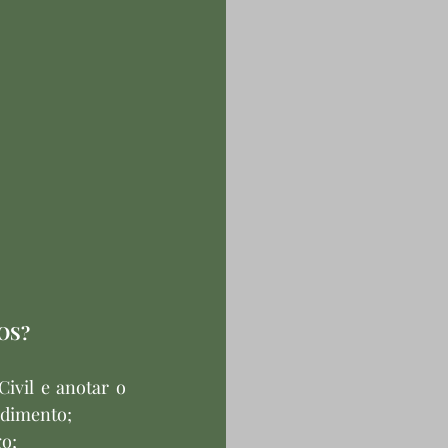
OS?
ivil e anotar o 
ndimento;
go;