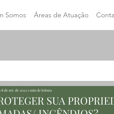
m Somos
Áreas de Atuação
Conta
a
8 de set. de 2022
1 min de leitura
ROTEGER SUA PROPRIE
MADAS/ INCÊNDIOS?