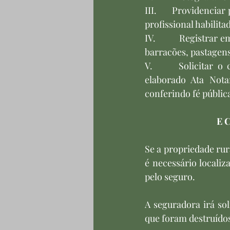
III.       Providencia
profissional habilita
IV.         Registrar
barracões, pastagens
V.      Solicitar o
elaborado Ata Nota
conferindo fé pública
E 
Se a propriedade ru
é necessário localiz
pelo seguro. 
A seguradora irá sol
que foram destruídos