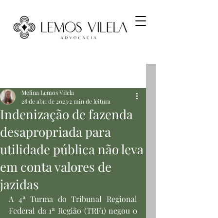
Post
Melina Lemos Vilela
28 de abr. de 2023
2 min de leitura
Indenização de fazenda
desapropriada para
utilidade pública não leva
em conta valores de
jazidas
A 4ª Turma do Tribunal Regional 
Federal da 1ª Região (TRF1) negou o 