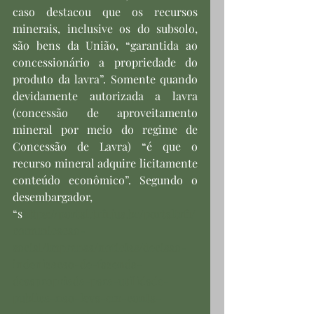
caso destacou que os recursos 
minerais, inclusive os do subsolo, 
são bens da União, “garantida ao 
concessionário a propriedade do 
produto da lavra”. Somente quando 
devidamente autorizada a lavra 
(concessão de aproveitamento 
mineral por meio do regime de 
Concessão de Lavra) “é que o 
recurso mineral adquire licitamente 
conteúdo econômico”. Segundo o 
desembargador, 
“s
https://portal.trf1.jus.br/portaltrf1/
comunicacao-
social/imprensa/noticias/decisao-
indenizacao-de-fazenda-
desapropriada-para-utilidade-
publica-nao-leva-em-conta-