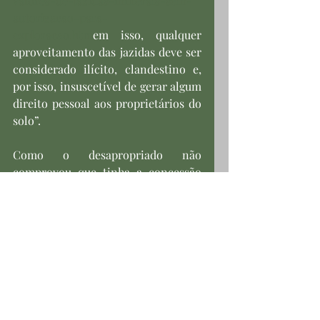
valores-de-jazidas-minerais-sem-
autorizacao-para-
exploracao.htm
em isso, qualquer 
aproveitamento das jazidas deve ser 
considerado ilícito, clandestino e, 
por isso, insuscetível de gerar algum 
direito pessoal aos proprietários do 
solo”.
Como o desapropriado não 
comprovou que tinha a concessão 
ou autorização para explorar o 
produto da lavra das jazidas que 
possam existir na propriedade, o 
magistrado entendeu “desnecessária 
a determinação de nova perícia para 
incluí-las no valor da indenização”.
A Turma, acompanhando o voto do 