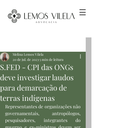
Post
Melina Lemos Vilela
20 de jul. de 2023
3 min de leitura
S.FED - CPI das ONGs
deve investigar laudos
para demarcação de
terras indígenas
Representantes de organizações não 
governamentais, antropólogos, 
pesquisadores, integrantes do 
governo e ex-ministros devem ser 