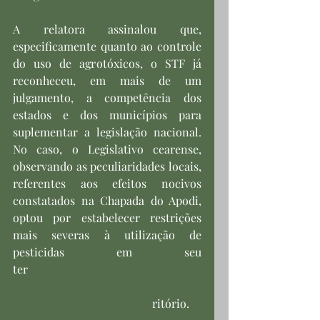
A relatora assinalou que, 
especificamente quanto ao controle 
do uso de agrotóxicos, o STF já 
reconheceu, em mais de um 
julgamento, a competência dos 
estados e dos municípios para 
suplementar a legislação nacional. 
No caso, o Legislativo cearense, 
observando as peculiaridades locais, 
referentes aos efeitos nocivos 
constatados na Chapada do Apodi, 
optou por estabelecer restrições 
mais severas à utilização de 
pesticidas em seu 
ter
https://portal.stf.jus.br/noticias/v
erNoticiaDetalhe.asp?
idConteudo=508087&ori=1
ritório.