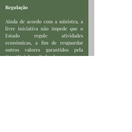
Regulação
Ainda de acordo com a ministra, a 
livre iniciativa não impede que o 
Estado regule atividades 
econômicas, a fim de resguardar 
outros valores garantidos pela 
Constituição Federal, como a 
dignidade da pessoa humana, a 
valorização do trabalho, a livre 
concorrência, a função social da 
propriedade, a defesa do 
consumidor e do meio ambiente e a 
busca do pleno emprego.
Processo: Ação Direta de 
Inconstitucionalidade (ADI) 6137.