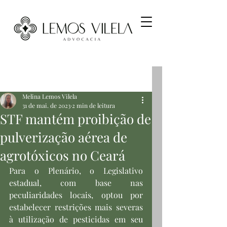
Post
Melina Lemos Vilela
31 de mai. de 2023
2 min de leitura
STF mantém proibição de
pulverização aérea de
agrotóxicos no Ceará
Para o Plenário, o Legislativo 
estadual, com base nas 
peculiaridades locais, optou por 
estabelecer restrições mais severas 
à utilização de pesticidas em seu 