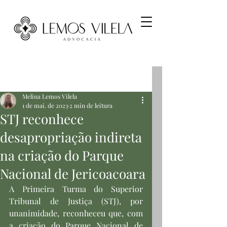
Post
Melina Lemos Vilela
1 de mai. de 2023
2 min de leitura
STJ reconhece
desapropriação indireta
na criação do Parque
Nacional de Jericoacoara
​A Primeira Turma do Superior 
Tribunal de Justiça (STJ), por 
unanimidade, reconheceu que, com 
a criação do Parque Nacional de 