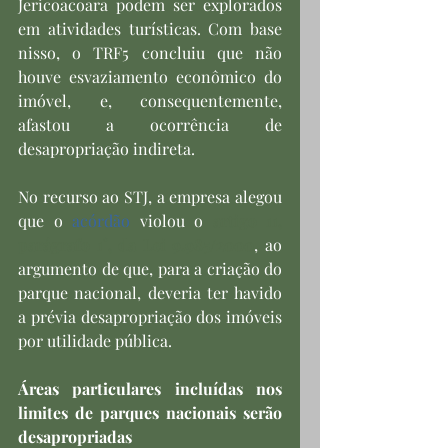
Jericoacoara podem ser explorados 
em atividades turísticas. Com base 
nisso, o TRF5 concluiu que não 
houve esvaziamento econômico do 
imóvel, e, consequentemente, 
afastou a ocorrência de 
desapropriação indireta.
No recurso ao STJ, a empresa alegou 
que o 
acórdão
 violou o 
artigo 11, 
parágrafo 1°, da Lei 9.985/2000
, ao 
argumento de que, para a criação do 
parque nacional, deveria ter havido 
a prévia desapropriação dos imóveis 
por utilidade pública.
Áreas particulares incluídas nos 
limites de parques nacionais serão 
desapropriadas