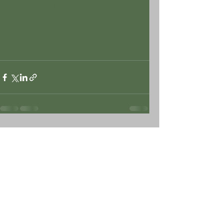
2022-Repetitivos-e-temas-de-
grande-interesse-social-sao-
destaque-na-pauta-do-segundo-
semestre.aspx
Posts recentes
Ver tudo