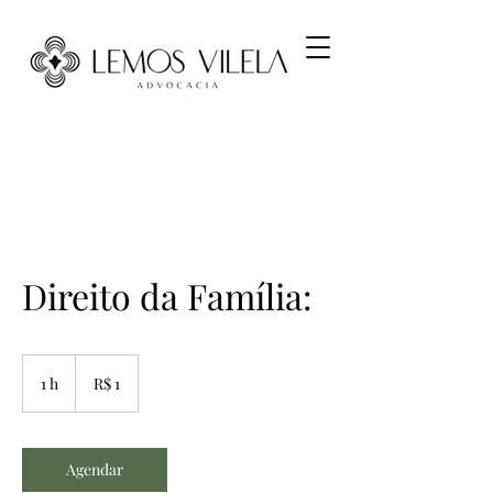
Direito da Família:
1
Real
1 h
1
R$ 1
brasileiro
Agendar