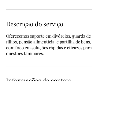
Descrição do serviço
Oferecemos suporte em divórcios, guarda de
filhos, pensão alimentícia, e partilha de bens,
com foco em soluções rápidas e eficazes para
questões familiares.
Informações de contato
+55 (11) 98252-3536
melina.vilela@yahoo.com