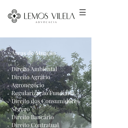
Áreas de Atuação
Direito Ambiental
Direito Agrário
Agronegócio
Regularização Fundiária
Direito dos Consumidores
Seguro
Direito Bancário
Direito Contratual